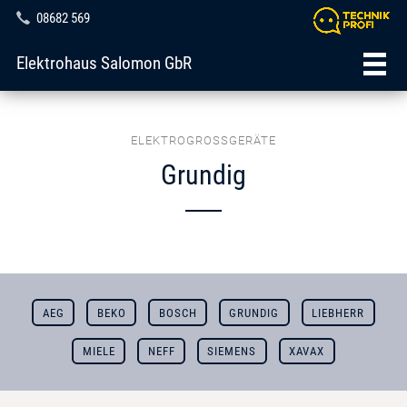
08682 569
Elektrohaus Salomon GbR
ELEKTROGROSSGERÄTE
Grundig
AEG
BEKO
BOSCH
GRUNDIG
LIEBHERR
MIELE
NEFF
SIEMENS
XAVAX